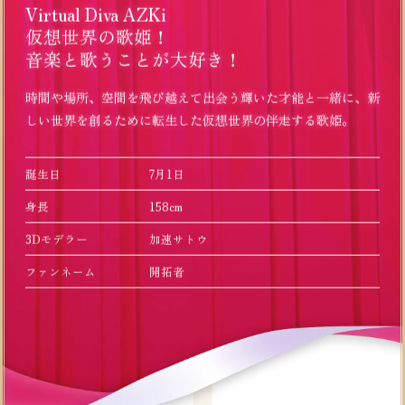
Virtual Diva AZKi
仮想世界の歌姫！
音楽と歌うことが大好き！
時間や場所、空間を飛び越えて出会う輝いた才能と一緒に、新
しい世界を創るために転生した仮想世界の伴走する歌姫。
誕生日
7月1日
身長
158cm
3Dモデラー
加速サトウ
ファンネーム
開拓者