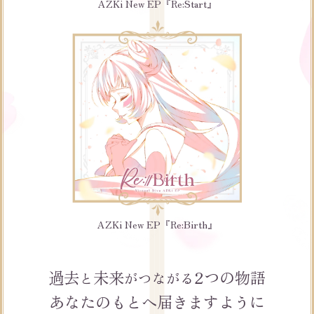
AZKi New EP『Re:Start』
AZKi New EP『Re:Birth』
過去
未来
2つの物語
と
がつながる
あなたのもとへ届きますように