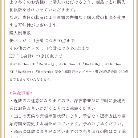
より多くのお客様にご購入いただけるよう、商品ごとに購入
制限数を設けさせていただきます。
なお、当日の状況により事前の告知なく購入数の制限を変更
する可能性がございます。
購入制限数
缶バッジ ： 1会計につき10点まで
その他のグッズ ： 1会計につき各5点まで
EP： 1会計につき10点まで
※AZKi New EP『Re:Start』、AZKi New EP『Re:Birth』、AZKi New
EP『Re:Start』『Re:Birth』完全生産限定コンプリート盤の3商品合計で10点
までとさせていただきます。
注意事項
・近隣のご迷惑になりますので、深夜帯並びに早朝に会場周
辺にお集まりいただくことはご遠慮ください
・当日の天候や売場準備状況により、予告なく販売方法や開
始時間を変更する場合がございます。予めご了承ください。
・商品には数に限りがございますので売り切れの際はご了承