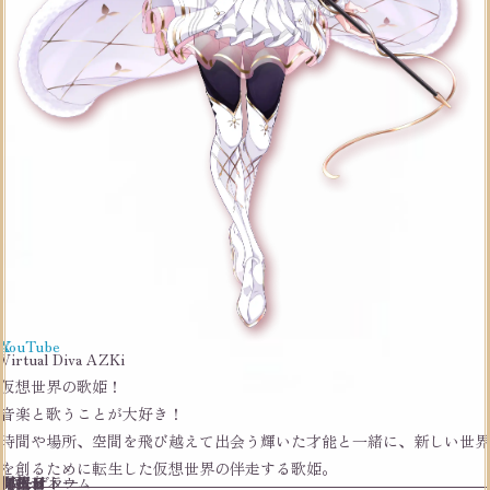
X
YouTube
Virtual Diva AZKi
仮想世界の歌姫！
音楽と歌うことが大好き！
時間や場所、空間を飛び越えて出会う輝いた才能と一緒に、新しい世界
を創るために転生した仮想世界の伴走する歌姫。
誕生日
7月1日
身長
158cm
3Dモデラー
加速サトウ
ファンネーム
開拓者