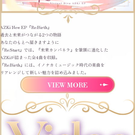
AZKi New EP『Re:Birth』
過去
と
未来
がつながる
2つの物語
あなたのもとへ届きますように
『Re:Start』では、『未来カンパネラ』を筆頭に進化した
AZKiが詰まった全4曲を収録。
『Re:Birth』には、イノナカミュージック時代の楽曲を
リアレンジして新しい魅力を詰め込みました。
VIEW MORE