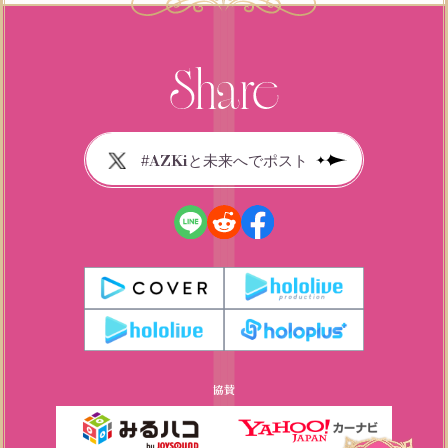
#AZKiと未来へでポスト
協賛