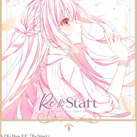
AZKi New EP『Re:Start』