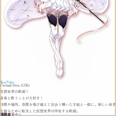
X
YouTube
Virtual Diva AZKi
仮想世界の歌姫！
音楽と歌うことが大好き！
時間や場所、空間を飛び越えて出会う輝いた才能と一緒に、新しい世界
を創るために転生した仮想世界の伴走する歌姫。
誕生日
7月1日
身長
158cm
3Dモデラー
加速サトウ
ファンネーム
開拓者