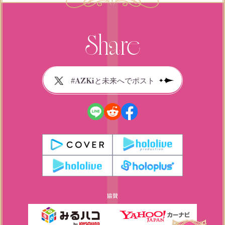
#AZKiと未来へでポスト
協賛