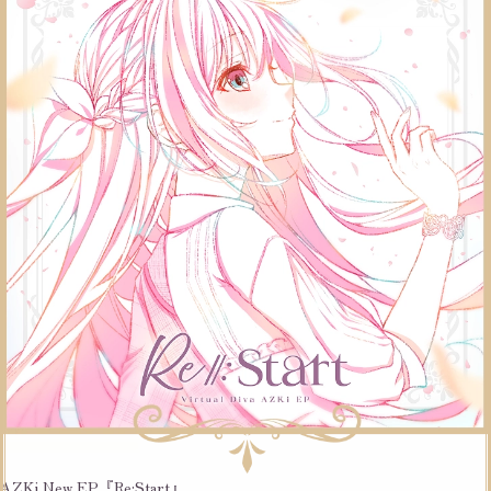
AZKi New EP『Re:Start』