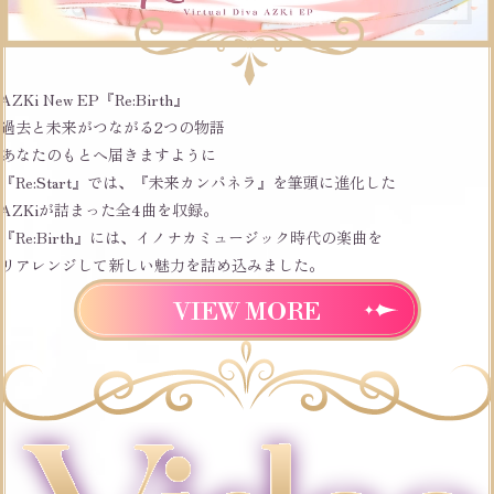
AZKi New EP『Re:Birth』
過去
と
未来
がつながる
2つの物語
あなたのもとへ届きますように
『Re:Start』では、『未来カンパネラ』を筆頭に進化した
AZKiが詰まった全4曲を収録。
『Re:Birth』には、イノナカミュージック時代の楽曲を
リアレンジして新しい魅力を詰め込みました。
VIEW MORE